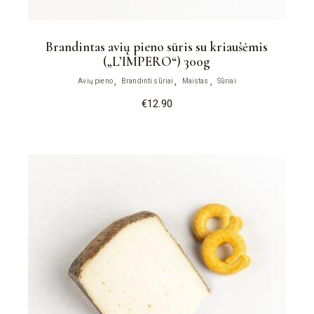
Brandintas avių pieno sūris su kriaušėmis
(„L’IMPERО“) 300g
Avių pieno
Brandinti sūriai
Maistas
Sūriai
€
12.90