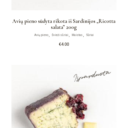
Avių pieno sūdyta rikota iš Sardinijos „Ricotta
salata” 200g
Avių pieno
Švieži sūriai
Maistas
Sūriai
€
4.00
Išparduota