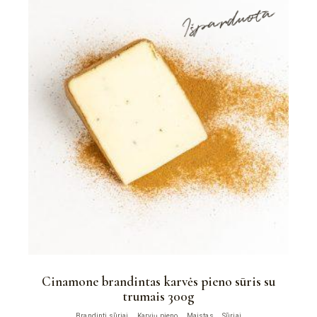
Išparduota
Cinamone brandintas karvės pieno sūris su
trumais 300g
Brandinti sūriai
Karvių pieno
Maistas
Sūriai