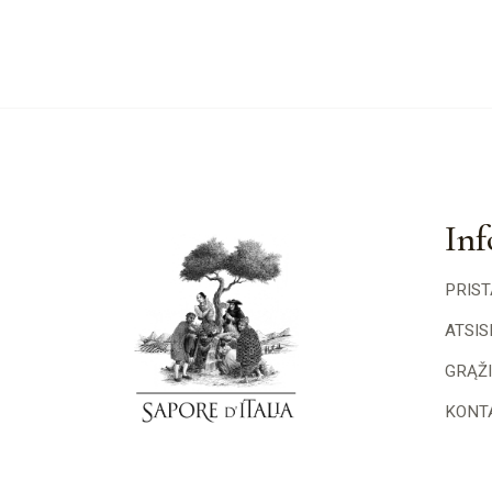
Inf
PRIS
ATSI
GRĄŽ
KONT