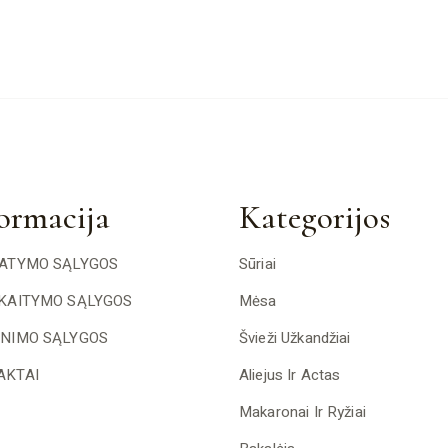
ormacija
Kategorijos
TATYMO SĄLYGOS
Sūriai
SKAITYMO SĄLYGOS
Mėsa
INIMO SĄLYGOS
Švieži Užkandžiai
AKTAI
Aliejus Ir Actas
Makaronai Ir Ryžiai