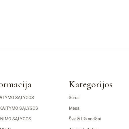
ormacija
Kategorijos
TATYMO SĄLYGOS
Sūriai
SKAITYMO SĄLYGOS
Mėsa
INIMO SĄLYGOS
Švieži Užkandžiai