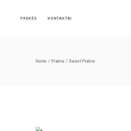
Skip
to
the
content
PREKĖS
KONTAKTAI
Home
Praline
Sweet Praline