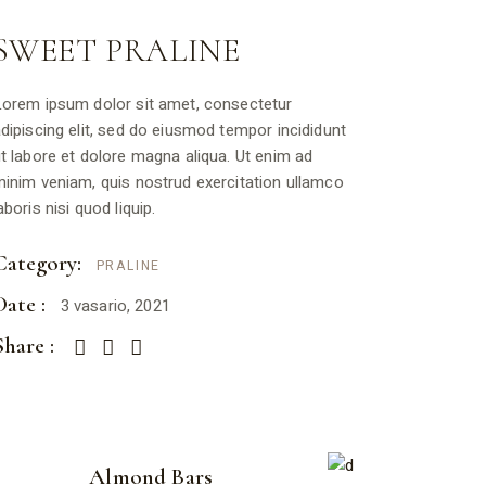
SWEET PRALINE
orem ipsum dolor sit amet, consectetur
dipiscing elit, sed do eiusmod tempor incididunt
t labore et dolore magna aliqua. Ut enim ad
inim veniam, quis nostrud exercitation ullamco
aboris nisi quod liquip.
Category:
PRALINE
Date :
3 vasario, 2021
Share :
Almond Bars