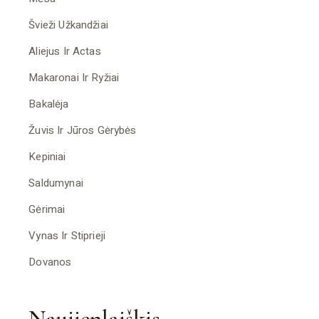
Švieži Užkandžiai
Aliejus Ir Actas
Makaronai Ir Ryžiai
Bakalėja
Žuvis Ir Jūros Gėrybės
Kepiniai
Saldumynai
Gėrimai
Vynas Ir Stiprieji
Dovanos
Naujienlaiškis