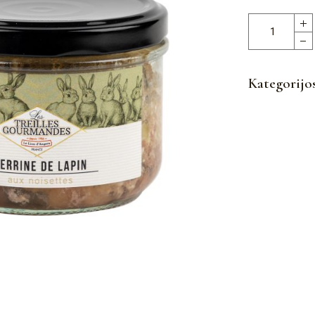
Triušienos paš
Kategorijo