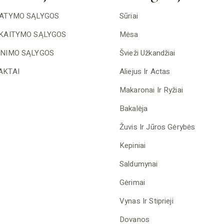
TATYMO SĄLYGOS
Sūriai
SKAITYMO SĄLYGOS
Mėsa
INIMO SĄLYGOS
Švieži Užkandžiai
AKTAI
Aliejus Ir Actas
Makaronai Ir Ryžiai
Bakalėja
Žuvis Ir Jūros Gėrybės
Kepiniai
Saldumynai
Gėrimai
Vynas Ir Stiprieji
Dovanos