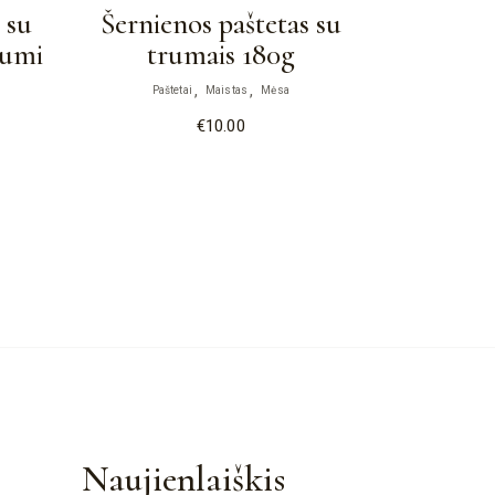
 su
Šernienos paštetas su
dumi
trumais 180g
Paštetai
Maistas
Mėsa
€
10.00
Naujienlaiškis