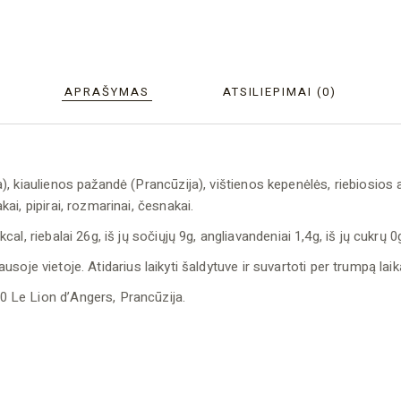
APRAŠYMAS
ATSILIEPIMAI (0)
 kiaulienos pažandė (Prancūzija), vištienos kepenėlės, riebiosios 
i, pipirai, rozmarinai, česnakai.
cal, riebalai 26g, iš jų sočiųjų 9g, angliavandeniai 1,4g, iš jų cukrų 
sausoje vietoje. Atidarius laikyti šaldytuve ir suvartoti per trumpą laik
 Le Lion d’Angers, Prancūzija.