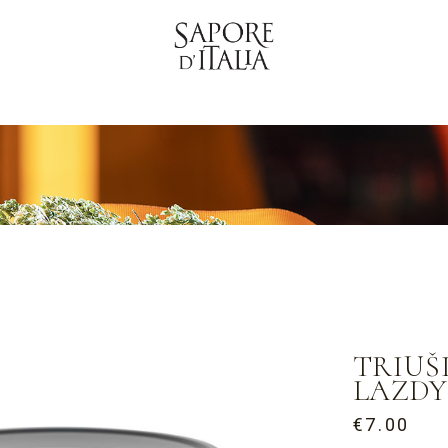
TRIUŠ
LAZDY
€
7.00