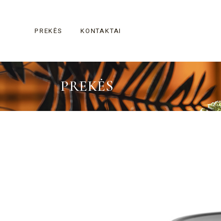
Skip
to
the
content
PREKĖS
KONTAKTAI
PREKĖS