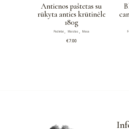
Antienos paštetas su
B
rūkyta anties krūtinėle
can
180g
Paštetai
Maistas
Mėsa
F
€
7.00
Inf