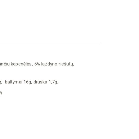
ančių kepenėlės, 5% lazdyno riešutų,
0g, baltymai 16g, druska 1,7g.
ą.