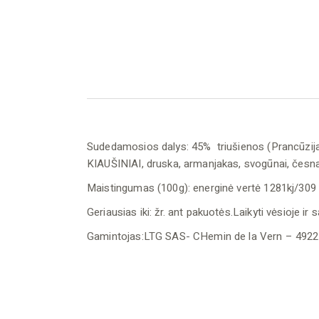
Sudedamosios dalys: 45% triušienos (Prancūzija),
KIAUŠINIAI, druska, armanjakas, svogūnai, česnaka
​​​Maistingumas (100g): energinė vertė 1281kj/309 k
Geriausias iki: žr. ant pakuotės.Laikyti vėsioje ir 
Gamintojas:LTG SAS- CHemin de la Vern – 49220