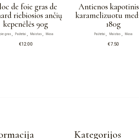
loc de foie gras de
Antienos kapotinis
ard riebiosios ančių
karamelizuotu me
kepenėlės 90g
180g
oie gras
Paštetai
Maistas
Mėsa
Paštetai
Maistas
Mėsa
€
12.00
€
7.50
ormacija
Kategorijos