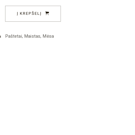
tetas su lazdyno riešutais 180g quantity
Į KREPŠELĮ
s
Paštetai
,
Maistas
,
Mėsa