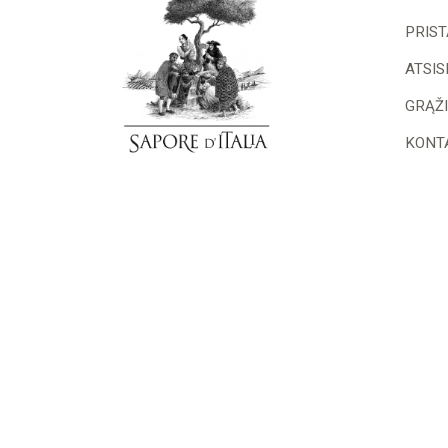
PRIS
ATSI
GRĄŽ
KONT