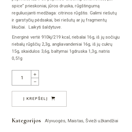
spice” prieskoniai, jūros druska, rūgštingumą
reguliuojanti medžiaga: citrinos rūgštis. Galimi riešutų
ir garstyčių pėdsakai, bei riešutų ar jų fragmentų
likučiai. Laikyti šaldytuve.
Energinė vertė 910kj/219 kcal, riebalai 16g, iš jų sočiųju
riebalų rūgščių 2,3g, angliavandeniai 16g, iš jų cukrų
15g, skaidulos 3,6g, baltymai 1gdruska 1,3g, natris
0,51g
Marokietiškų skonių alyvuogės 300g quantity
Į KREPŠELĮ
Kategorijos
Alyvuogės
,
Maistas
,
Švieži užkandžiai