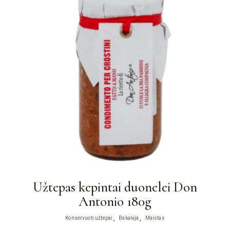
Užtepas kepintai duonelei Don
Antonio 180g
Konservuoti užtepai
Bakalėja
Maistas