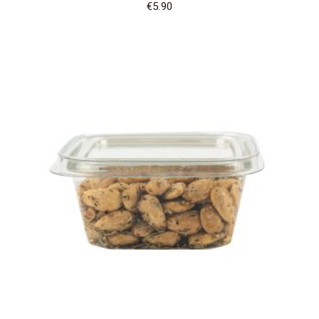
€
5.90