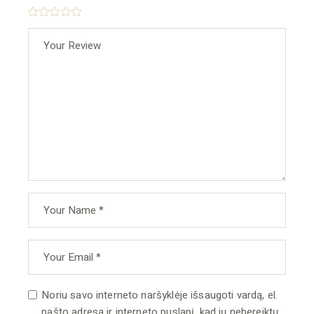
Noriu savo interneto naršyklėje išsaugoti vardą, el.
pašto adresą ir interneto puslapį, kad jų nebereiktų