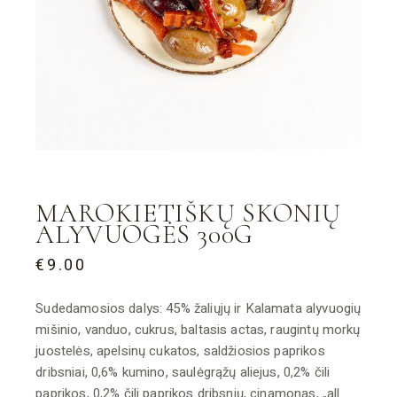
MAROKIETIŠKŲ SKONIŲ
ALYVUOGĖS 300G
€
9.00
Sudedamosios dalys: 45% žaliųjų ir Kalamata alyvuogių
mišinio, vanduo, cukrus, baltasis actas, raugintų morkų
juostelės, apelsinų cukatos, saldžiosios paprikos
dribsniai, 0,6% kumino, saulėgrąžų aliejus, 0,2% čili
paprikos, 0,2% čili paprikos dribsnių, cinamonas, „all