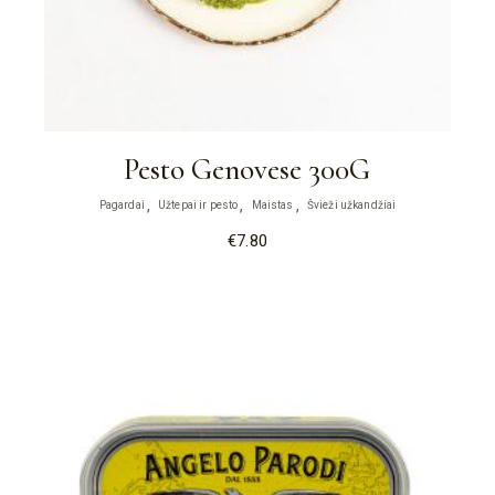
Pesto Genovese 300G
Pagardai
Užtepai ir pesto
Maistas
Švieži užkandžiai
€
7.80