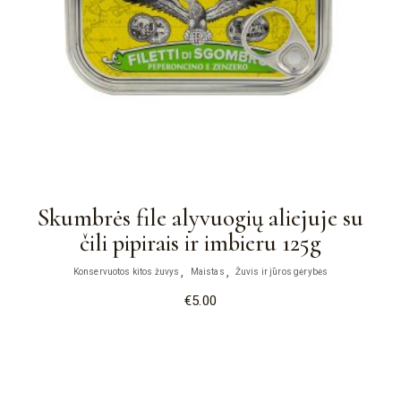
Skumbrės file alyvuogių aliejuje su
čili pipirais ir imbieru 125g
Konservuotos kitos žuvys
Maistas
Žuvis ir jūros gėrybės
€
5.00