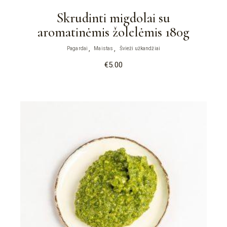
Skrudinti migdolai su
aromatinėmis žolelėmis 180g
Pagardai
Maistas
Švieži užkandžiai
€
5.00