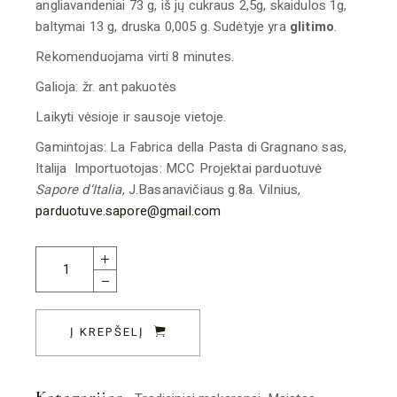
angliavandeniai 73 g, iš jų cukraus 2,5g, skaidulos 1g,
baltymai 13 g, druska 0,005 g. Sudėtyje yra
glitimo
.
Rekomenduojama virti 8 minutes.
Galioja: žr. ant pakuotės
Laikyti vėsioje ir sausoje vietoje.
Gamintojas: La Fabrica della Pasta di Gragnano sas,
Italija Importuotojas: MCC Projektai parduotuvė
Sapore d‘Italia
, J.Basanavičiaus g.8a. Vilnius,
parduotuve.sapore@gmail.com
Gli straccetti 500 g quantity
Į KREPŠELĮ