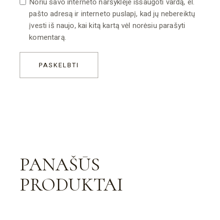
Noriu savo interneto naršyklėje išsaugoti vardą, el.
pašto adresą ir interneto puslapį, kad jų nebereiktų
įvesti iš naujo, kai kitą kartą vėl norėsiu parašyti
komentarą.
PASKELBTI
PANAŠŪS
PRODUKTAI