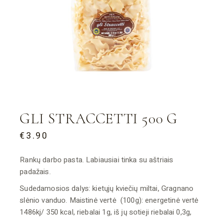
GLI STRACCETTI 500 G
€
3.90
Rankų darbo pasta. Labiausiai tinka su aštriais
padažais.
Sudedamosios dalys: kietųjų kviečių miltai, Gragnano
slėnio vanduo. Maistinė vertė (100g): energetinė vertė
1486kj/ 350 kcal, riebalai 1g, iš jų sotieji riebalai 0,3g,