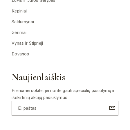
Žuvis Ir Jūros Gėrybės
Kepiniai
Saldumynai
Gėrimai
Vynas Ir Stiprieji
Dovanos
Naujienlaiškis
Prenumeruokite, jei norite gauti specialių pasiūlymų ir
išskirtinių akcijų pasiūklymus.