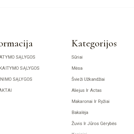
ormacija
Kategorijos
TATYMO SĄLYGOS
Sūriai
SKAITYMO SĄLYGOS
Mėsa
INIMO SĄLYGOS
Švieži Užkandžiai
AKTAI
Aliejus Ir Actas
Makaronai Ir Ryžiai
Bakalėja
Žuvis Ir Jūros Gėrybės