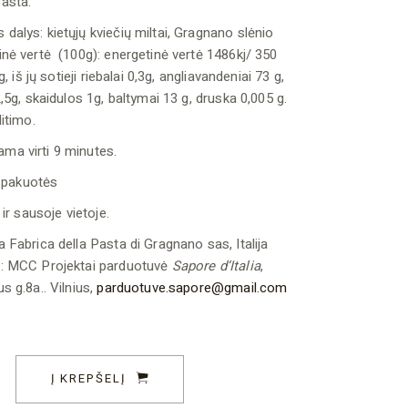
asta.
alys: kietųjų kviečių miltai, Gragnano slėnio
nė vertė (100g): energetinė vertė 1486kj/ 350
g, iš jų sotieji riebalai 0,3g, angliavandeniai 73 g,
2,5g, skaidulos 1g, baltymai 13 g, druska 0,005 g.
litimo.
a virti 9 minutes.
t pakuotės
 ir sausoje vietoje.
 Fabrica della Pasta di Gragnano sas, Italija
: MCC Projektai parduotuvė
Sapore d‘Italia
,
s g.8a.. Vilnius,
parduotuve.sapore@gmail.com
esi 500 g quantity
Į KREPŠELĮ