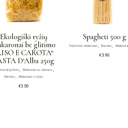
Ekologiški ryžių
Spagheti 500 g
karonai be glitimo
Tradiciniai makaronai
Maistas
Makaronai
RISO E CAROTA“
€
3.90
ASTA D‘Alba 250g
nai be glitimo
Makaronai su skoniais
Maistas
Makaronai ir ryžiai
€
3.50