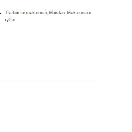
s
Tradiciniai makaronai
,
Maistas
,
Makaronai ir
ryžiai