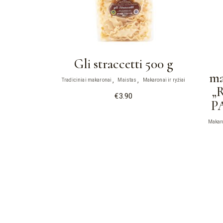
Gli straccetti 500 g
ma
Tradiciniai makaronai
Maistas
Makaronai ir ryžiai
„
€
3.90
P
Makaro