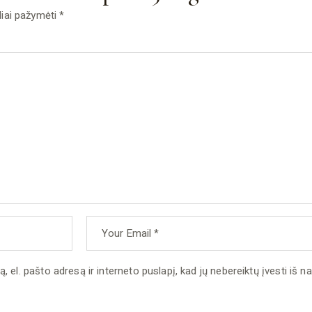
eliai pažymėti
*
 el. pašto adresą ir interneto puslapį, kad jų nebereiktų įvesti iš nau