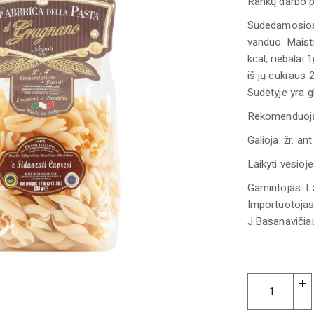
Rankų darbo p
Sudedamosios d
vanduo. Maisti
kcal, riebalai 1
iš jų cukraus 
Sudėtyje yra g
Rekomenduojam
Galioja: žr. an
Laikyti vėsioje
Gamintojas: La
Importuotojas
J.Basanavičiau
Fidanzati Capr