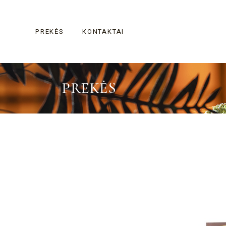
Skip
to
the
content
PREKĖS
KONTAKTAI
PREKĖS