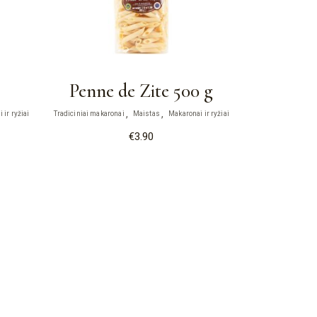
Penne de Zite 500 g
 ir ryžiai
Tradiciniai makaronai
Maistas
Makaronai ir ryžiai
€
3.90