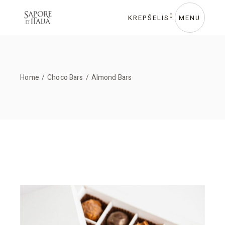
Skip
to
the
0
KREPŠELIS
MENU
content
Home
Choco Bars
Almond Bars