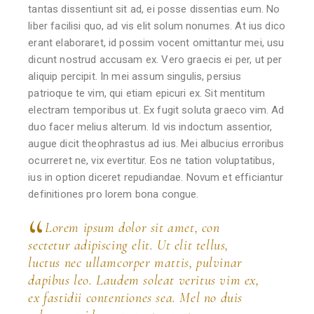
tantas dissentiunt sit ad, ei posse dissentias eum. No
liber facilisi quo, ad vis elit solum nonumes. At ius dico
erant elaboraret, id possim vocent omittantur mei, usu
dicunt nostrud accusam ex. Vero graecis ei per, ut per
aliquip percipit. In mei assum singulis, persius
patrioque te vim, qui etiam epicuri ex. Sit mentitum
electram temporibus ut. Ex fugit soluta graeco vim. Ad
duo facer melius alterum. Id vis indoctum assentior,
augue dicit theophrastus ad ius. Mei albucius erroribus
ocurreret ne, vix evertitur. Eos ne tation voluptatibus,
ius in option diceret repudiandae. Novum et efficiantur
definitiones pro lorem bona congue.
Lorem ipsum dolor sit amet, con
sectetur adipiscing elit. Ut elit tellus,
luctus nec ullamcorper mattis, pulvinar
dapibus leo. Laudem soleat veritus vim ex,
ex fastidii contentiones sea. Mel no duis