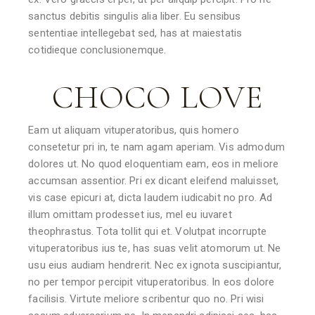
sanctus debitis singulis alia liber. Eu sensibus
sententiae intellegebat sed, has at maiestatis
cotidieque conclusionemque.
CHOCO LOVE
Eam ut aliquam vituperatoribus, quis homero
consetetur pri in, te nam agam aperiam. Vis admodum
dolores ut. No quod eloquentiam eam, eos in meliore
accumsan assentior. Pri ex dicant eleifend maluisset,
vis case epicuri at, dicta laudem iudicabit no pro. Ad
illum omittam prodesset ius, mel eu iuvaret
theophrastus. Tota tollit qui et. Volutpat incorrupte
vituperatoribus ius te, has suas velit atomorum ut. Ne
usu eius audiam hendrerit. Nec ex ignota suscipiantur,
no per tempor percipit vituperatoribus. In eos dolore
facilisis. Virtute meliore scribentur quo no. Pri wisi