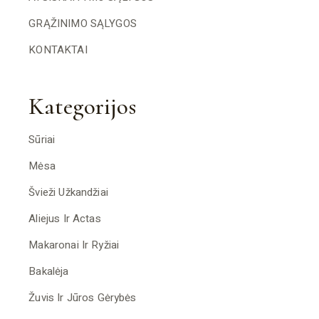
GRĄŽINIMO SĄLYGOS
KONTAKTAI
Kategorijos
Sūriai
Mėsa
Švieži Užkandžiai
Aliejus Ir Actas
Makaronai Ir Ryžiai
Bakalėja
Žuvis Ir Jūros Gėrybės