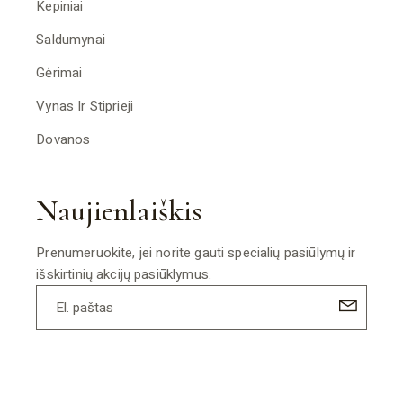
Kepiniai
Saldumynai
Gėrimai
Vynas Ir Stiprieji
Dovanos
Naujienlaiškis
Prenumeruokite, jei norite gauti specialių pasiūlymų ir
išskirtinių akcijų pasiūklymus.