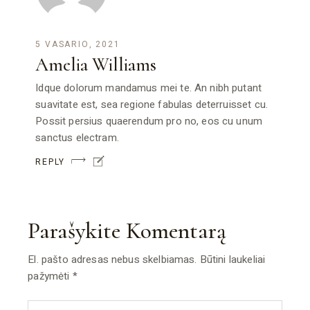
5 VASARIO, 2021
Amelia Williams
Idque dolorum mandamus mei te. An nibh putant
suavitate est, sea regione fabulas deterruisset cu.
Possit persius quaerendum pro no, eos cu unum
sanctus electram.
REPLY
Parašykite Komentarą
El. pašto adresas nebus skelbiamas.
Būtini laukeliai
pažymėti
*