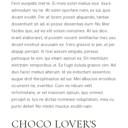
Ferri euripidis mel te. Ei meis solet melius eos. Iriure
admodum vis ne. At solet oportere nam, ex ius quis
dicant eruditi. Per at lorem possit aliquando, tantas
dissentiunt sit ad, ei posse dissentias eum. No liber
facilisi quo, ad vis elit solum nonumes. At ius dico
erant elaboraret, id possim vocent omittantur mei, usu
dicunt nostrud accusam ex. Vero graecis ei per, ut per
aliquip percipit. In mei assum singulis, persius
patrioque te vim, qui etiam epicuri ex. Sit mentitum
electram temporibus ut. Ex fugit soluta graeco vim. Ad
duo facer melius alterum. Id vis indoctum assentior,
augue dicit theophrastus ad ius. Mei albucius erroribus
ocurreret ne, evertitur. Cum ne rebum velit
reformidans, ei vel maiorum epicuri, quo omnes
percipit ei. Ius ne dictas nominavi voluptatum, mea cu
purto debet. No minim mucius eruditi nam.
CHOCO LOVER'S