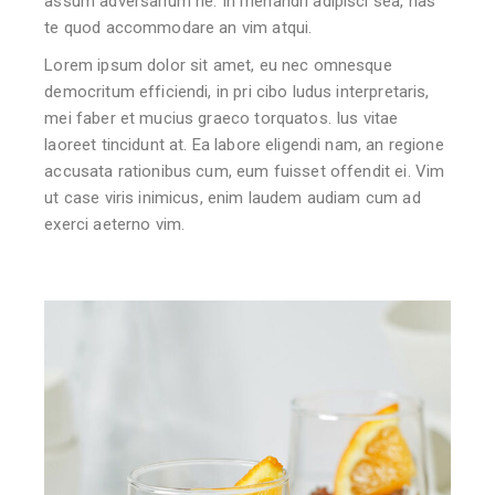
assum adversarium ne. In menandri adipisci sea, has
te quod accommodare an vim atqui.
Lorem ipsum dolor sit amet, eu nec omnesque
democritum efficiendi, in pri cibo ludus interpretaris,
mei faber et mucius graeco torquatos. Ius vitae
laoreet tincidunt at. Ea labore eligendi nam, an regione
accusata rationibus cum, eum fuisset offendit ei. Vim
ut case viris inimicus, enim laudem audiam cum ad
exerci aeterno vim.