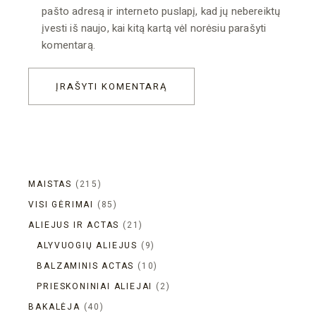
pašto adresą ir interneto puslapį, kad jų nebereiktų
įvesti iš naujo, kai kitą kartą vėl norėsiu parašyti
komentarą.
ĮRAŠYTI KOMENTARĄ
MAISTAS
215
VISI GĖRIMAI
85
ALIEJUS IR ACTAS
21
ALYVUOGIŲ ALIEJUS
9
BALZAMINIS ACTAS
10
PRIESKONINIAI ALIEJAI
2
BAKALĖJA
40