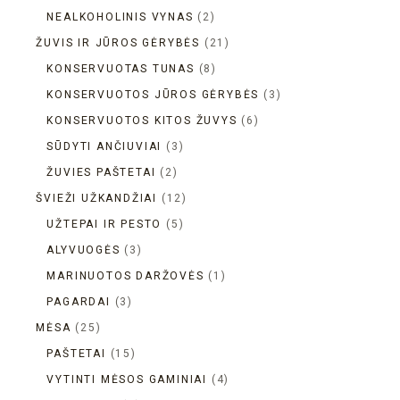
NEALKOHOLINIS VYNAS
2
ŽUVIS IR JŪROS GĖRYBĖS
21
KONSERVUOTAS TUNAS
8
KONSERVUOTOS JŪROS GĖRYBĖS
3
KONSERVUOTOS KITOS ŽUVYS
6
SŪDYTI ANČIUVIAI
3
ŽUVIES PAŠTETAI
2
ŠVIEŽI UŽKANDŽIAI
12
UŽTEPAI IR PESTO
5
ALYVUOGĖS
3
MARINUOTOS DARŽOVĖS
1
PAGARDAI
3
MĖSA
25
PAŠTETAI
15
VYTINTI MĖSOS GAMINIAI
4