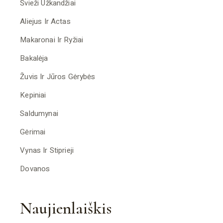
Švieži Užkandžiai
Aliejus Ir Actas
Makaronai Ir Ryžiai
Bakalėja
Žuvis Ir Jūros Gėrybės
Kepiniai
Saldumynai
Gėrimai
Vynas Ir Stiprieji
Dovanos
Naujienlaiškis