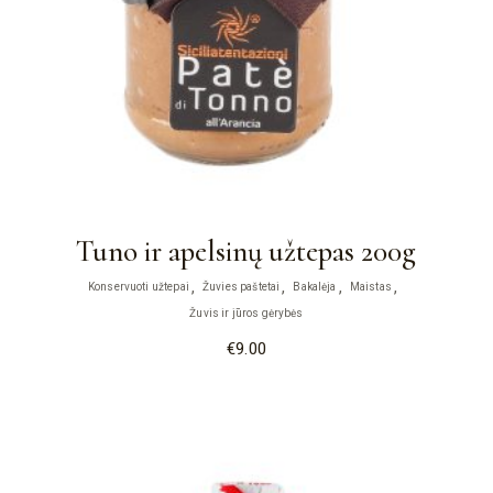
Tuno ir apelsinų užtepas 200g
Konservuoti užtepai
Žuvies paštetai
Bakalėja
Maistas
Žuvis ir jūros gėrybės
€
9.00