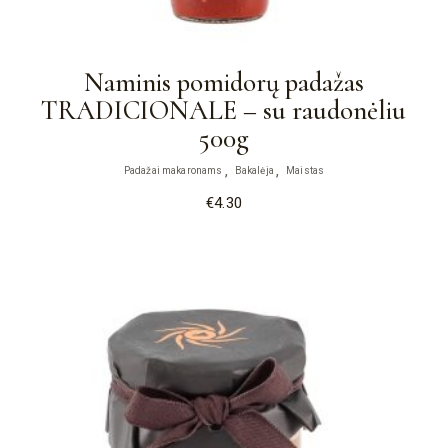
Naminis pomidorų padažas
TRADICIONALE – su raudonėliu
500g
Padažai makaronams
Bakalėja
Maistas
€
4.30