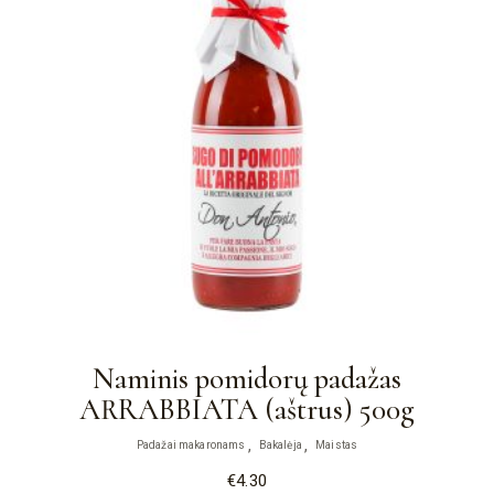
Naminis pomidorų padažas
ARRABBIATA (aštrus) 500g
Padažai makaronams
Bakalėja
Maistas
€
4.30