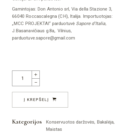
Gamintojas: Don Antonio srl, Via della Stazione 3,
66040 Roccascalegna (CH), Italija. Importuotojas:
„MCC PROJEKTAI“ parduotuvė
Sapore d‘Italia
,
J.Basanavičiaus g.8a,. Vilnius,
parduotuve.sapore@gmail.com
Kaparių uogos Prosecco vyne 180g quantity
Į KREPŠELĮ
Kategorijos
Konservuotos daržovės
,
Bakalėja
,
Maistas