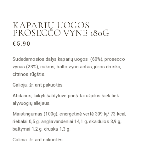
KAPARIŲ UOGOS
PROSECCO VYNE 180G
€
5.90
Sudedamosios dalys kaparių uogos (60%), prosecco
vynas (23%), cukrus, balto vyno actas, jūros druska,
citrinos rūgštis.
Galioja: žr. ant pakuotės.
Atidarius, laikyti šaldytuve prieš tai užpilus šiek tiek
alyvuogių aliejaus.
Maistingumas (100g): energetinė vertė 309 kj/ 73 kcal,
riebalai 0,5 g, angliavandeniai 14,1 g, skaidulos 3,9 g,
baltymai 1,2 g, druska 1,3 g.
Galioja: žr. ant pakuotės.