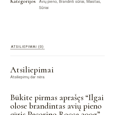
Kategorijos
Avių pieno
,
Brandinti sūriai
,
Maistas
,
Sūriai
ATSILIEPIMAI (0)
Atsiliepimai
Atsiliepimų dar nėra.
Būkite pirmas aprašęs “Ilgai
olose brandintas avių pieno
sūris Pecorino Rocca 300g”