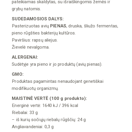
pateikiamas skaldytas, su išraiškingomis žemės ir
grybų natomis.
SUDEDAMOSIOS DALYS:
Pasterizuotas avių
PIENAS
, druska, šliužo fermentas,
pieno rūgšties bakterijų kultūros.
Paviršius: rapsų aliejus.
Žievelė nevalgoma.
ALERGENAI:
Sudėtyje yra pieno ir jo produktų (avių pienas).
GMO:
Produktas pagamintas nenaudojant genetiškai
modifikuotų organizmų.
MAISTINĖ VERTĖ (100 g produkto):
Energinė vertė: 1640 kJ / 396 kcal
Riebalai: 33 g
– iš kurių sočiųjų riebalų rūgščių: 24 g
Angliavandeniai: 0,3 g