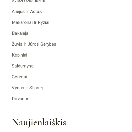
Švieži Užkandžiai
Aliejus Ir Actas
Makaronai Ir Ryžiai
Bakalėja
Žuvis Ir Jūros Gėrybės
Kepiniai
Saldumynai
Gėrimai
Vynas Ir Stiprieji
Dovanos
Naujienlaiškis