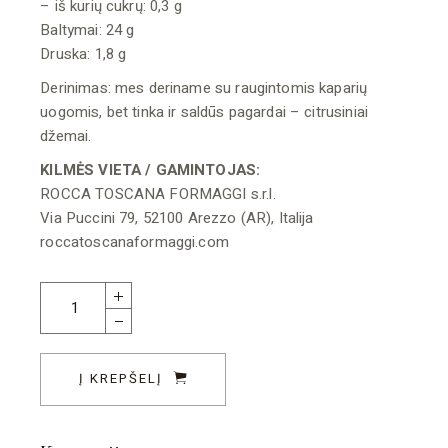
– iš kurių cukrų: 0,3 g
Baltymai: 24 g
Druska: 1,8 g
Derinimas: mes deriname su raugintomis kaparių
uogomis, bet tinka ir saldūs pagardai – citrusiniai
džemai.
KILMĖS VIETA / GAMINTOJAS:
ROCCA TOSCANA FORMAGGI s.r.l.
Via Puccini 79, 52100 Arezzo (AR), Italija
roccatoscanaformaggi.com
Ilgai olose brandintas avių pieno sūris Pecorino Rocca 300g 
Į KREPŠELĮ