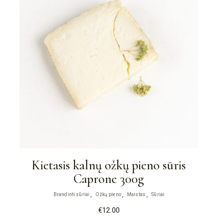
Kietasis kalnų ožkų pieno sūris
Caprone 300g
Brandinti sūriai
Ožkų pieno
Maistas
Sūriai
€
12.00