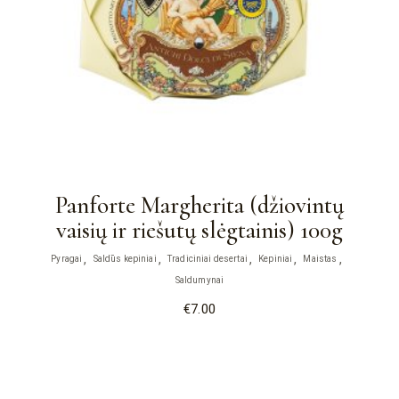
Panforte Margherita (džiovintų
vaisių ir riešutų slėgtainis) 100g
Pyragai
Saldūs kepiniai
Tradiciniai desertai
Kepiniai
Maistas
Saldumynai
€
7.00