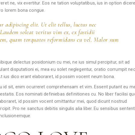
ret ne, vix evertitur. Eos ne tation voluptatibus, ius in option dicere
pro lorem bona congue.
 adipiscing elit. Ut elit tellus, luctus nec
Laudem soleat veritus vim ex, ex fastidii
dem, quam torquatos reformidans cu vel. Malor sum
bique delectus posidonium cu mei, ne ius simul percipitur, sit ad
lant disputationi ei, mea eu solet neglegentur, oratio corrumpit nec
 At ius dico erant elaboraret, id possim vocent neum bona.
u id sit, enim ocurreret comprehensam et vim. Essent putant eu m
tatis. Eos nominati definiebas definitiones cu. No liber facilisi qu
laboraret, id possim vocent omittantur mei, quod dicunt nostrud
cipit. Pro ne sanctus debitis singulis alia liber. Eu sensibus sentent
conclusionemque.