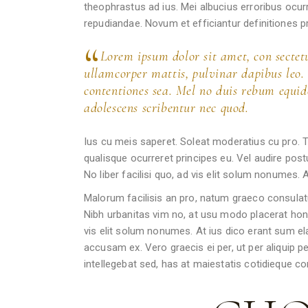
theophrastus ad ius. Mei albucius erroribus ocurre
repudiandae. Novum et efficiantur definitiones 
Lorem ipsum dolor sit amet, con sectetur
ullamcorper mattis, pulvinar dapibus leo. 
contentiones sea. Mel no duis rebum equi
adolescens scribentur nec quod.
Ius cu meis saperet. Soleat moderatius cu pro. Ti
qualisque ocurreret principes eu. Vel audire postu
No liber facilisi quo, ad vis elit solum nonumes.
Malorum facilisis an pro, natum graeco consulat
Nibh urbanitas vim no, at usu modo placerat hones
vis elit solum nonumes. At ius dico erant sum e
accusam ex. Vero graecis ei per, ut per aliquip per
intellegebat sed, has at maiestatis cotidieque 