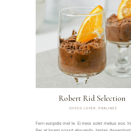
Robert Rid Selection
CHOCO LOVER, PRALINES
Ferri euripidis mel te. Ei meis solet melius eos. 
Per at lorem possit aliquando, tantas dissentiunt 