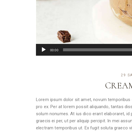
Audio
00:00
grotuvas
29 S
CREA
Lorem ipsum dolor sit amet, novum temporibus ea
pro ex. Per at lorem possit aliquando, tantas disse
solum nonumes. At ius dico erant elaboraret, i
graecis ei per, ut per aliquip percipit. In mei ass
electram temporibus ut. Ex fugit soluta graeco v