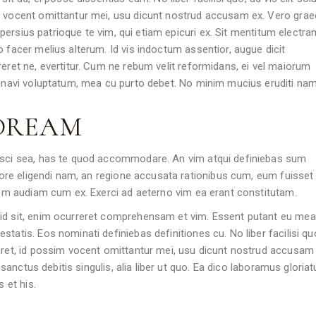
m vocent omittantur mei, usu dicunt nostrud accusam ex. Vero graec
s, persius patrioque te vim, qui etiam epicuri ex. Sit mentitum electra
 facer melius alterum. Id vis indoctum assentior, augue dicit
reret ne, evertitur. Cum ne rebum velit reformidans, ei vel maiorum
minavi voluptatum, mea cu purto debet. No minim mucius eruditi nam
 DREAM
pisci sea, has te quod accommodare. An vim atqui definiebas sum
abore eligendi nam, an regione accusata rationibus cum, eum fuisset
udem audiam cum ex. Exerci ad aeterno vim ea erant constitutam.
id sit, enim ocurreret comprehensam et vim. Essent putant eu mea
tatis. Eos nominati definiebas definitiones cu. No liber facilisi qu
aret, id possim vocent omittantur mei, usu dicunt nostrud accusam 
e sanctus debitis singulis, alia liber ut quo. Ea dico laboramus gloriat
 et his.