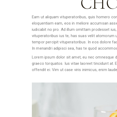
CHO
Eam ut aliquam vituperatoribus, quis homero co
eloquentiam eam, eos in meliore accumsan assenti
iudicabit no pro. Ad illum omittam prodesset ius, 
vituperatoribus ius te, has suas velit atomorum u
tempor percipit vituperatoribus. In eos dolore fa
In menandri adipisci sea, has te quod accommod
Lorem ipsum dolor sit amet, eu nec omnesque demo
graeco torquatos. Ius vitae laoreet tincidunt at
offendit ei. Vim ut case viris inimicus, enim la