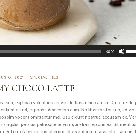
Naud
00:00
aukš
žem
mygt
AUSIO, 2021
SPECIALITIES
paga
ir
MY CHOCO LATTE
patyl
 sea, explicari voluptaria an vim. In has adhuc audire. Quot recte
ntiunt sit ad, ei posse dissentias eum. No liber facilisi quo, ad vis e
d possim vocent omittantur mei, usu dicunt nostrud accusam ex. Ve
um singulis, persius patrioque te vim, qui etiam epicuri ex. Sit mentit
im. Ad duo facer melius alterum. Id vis indoctum assentior, augue di