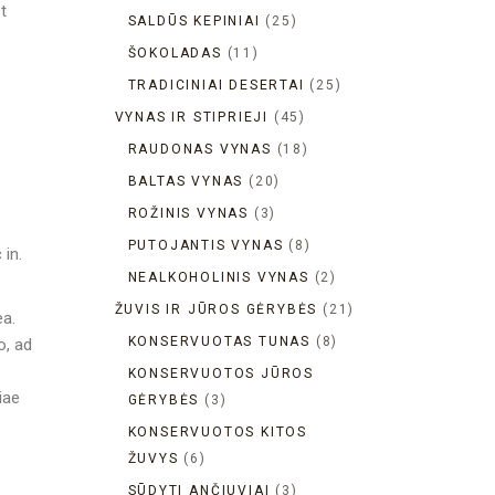
t
SALDŪS KEPINIAI
25
ŠOKOLADAS
11
TRADICINIAI DESERTAI
25
VYNAS IR STIPRIEJI
45
RAUDONAS VYNAS
18
BALTAS VYNAS
20
ROŽINIS VYNAS
3
PUTOJANTIS VYNAS
8
 in.
NEALKOHOLINIS VYNAS
2
ŽUVIS IR JŪROS GĖRYBĖS
21
ea.
KONSERVUOTAS TUNAS
8
o, ad
KONSERVUOTOS JŪROS
iae
GĖRYBĖS
3
KONSERVUOTOS KITOS
ŽUVYS
6
SŪDYTI ANČIUVIAI
3