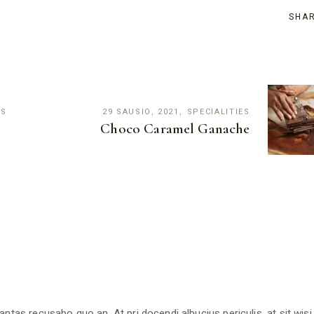
SHA
ES
29 SAUSIO, 2021
SPECIALITIES
Choco Caramel Ganache
antas recusabo quo an. At pri docendi albucius periculis, at sit wisi