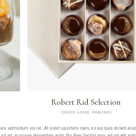
Robert Rid Selection
CHOCO LOVER, PRALINES
Iriure admodum vis ne. At solet oportere nam, ex ius quis dicant erudi
sit ad, ei posse dissentias eum. No liber facilisi quo, ad vis elit so