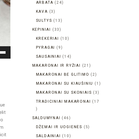
ARBATA
24
KAVA
3
SULTYS
13
KEPINIAI
33
KREKERIAI
10
PYRAGAI
9
okite
SAUSAINIAI
14
tyn/
yn
MAKARONAI IR RYŽIAI
21
ukus
MAKARONAI BE GLITIMO
2
rsinimui
MAKARONAI SU KIAUŠINIU
1
MAKARONAI SU SKONIAIS
3
inimui.
TRADICINIAI MAKARONAI
17
que
lit
SALDUMYNAI
46
ro
DŽEMAI IR UOGIENĖS
5
um
cit
SALDAINIAI
10