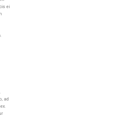
is ei
m
.
.
o, ad
ex.
ur