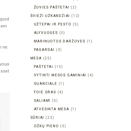
ŽUVIES PAŠTETAI
2
ŠVIEŽI UŽKANDŽIAI
12
 quod
UŽTEPAI IR PESTO
5
udem
ALYVUOGĖS
3
MARINUOTOS DARŽOVĖS
1
m ne.
PAGARDAI
3
MĖSA
25
ucius
PAŠTETAI
15
isset
VYTINTI MĖSOS GAMINIAI
4
GUANCIALE
1
FOIE GRAS
4
SALIAMI
5
ATVĖSINTA MĖSA
1
SŪRIAI
23
OŽKŲ PIENO
3