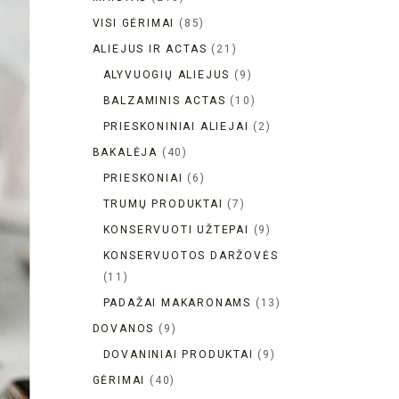
VISI GĖRIMAI
85
ALIEJUS IR ACTAS
21
ALYVUOGIŲ ALIEJUS
9
BALZAMINIS ACTAS
10
PRIESKONINIAI ALIEJAI
2
BAKALĖJA
40
PRIESKONIAI
6
TRUMŲ PRODUKTAI
7
KONSERVUOTI UŽTEPAI
9
KONSERVUOTOS DARŽOVĖS
11
PADAŽAI MAKARONAMS
13
DOVANOS
9
DOVANINIAI PRODUKTAI
9
GĖRIMAI
40