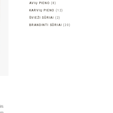
AVIŲ PIENO
8
KARVIŲ PIENO
12
ŠVIEŽI SŪRIAI
2
BRANDINTI SŪRIAI
20
ti.
lum