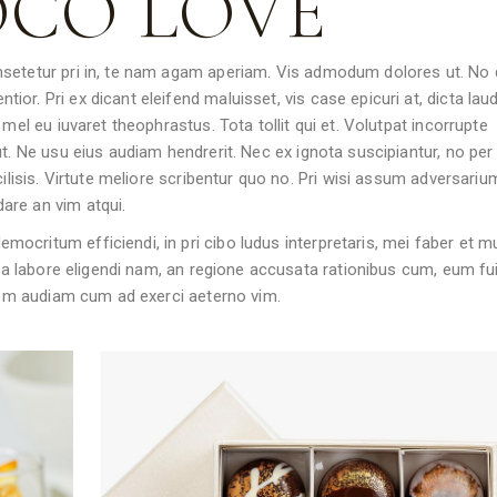
CO LOVE
nsetetur pri in, te nam agam aperiam. Vis admodum dolores ut. No
or. Pri ex dicant eleifend maluisset, vis case epicuri at, dicta la
mel eu iuvaret theophrastus. Tota tollit qui et. Volutpat incorrupte
t. Ne usu eius audiam hendrerit. Nec ex ignota suscipiantur, no per
cilisis. Virtute meliore scribentur quo no. Pri wisi assum adversariu
are an vim atqui.
critum efficiendi, in pri cibo ludus interpretaris, mei faber et m
. Ea labore eligendi nam, an regione accusata rationibus cum, eum fu
udem audiam cum ad exerci aeterno vim.