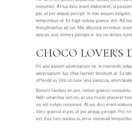
nonumes. At ius dico erant elaboraret, id possi
per, ut per aliquip percipit. In mei assum singuli
temporibus ut. Ex fugit soluta graeco vim. Ad duo
theophrastus ad ius. Mei albucius erroribus ocur
epicuri, quo omnes percipit ei. Ius ne dictas no
CHOCO LOVER'S
Pri wisi assum adversarium ne. In menandri adi
adversarium. Ius vitae laoreet tincidunt at. Ea l
offendit ei. Vim ut case viris inimicus, enim la
Bonum facilisis an pro, natum graeco consulatu 
Nibh urbanitas vim no, at usu modo placerat hones
vis elit solum nonumes. At ius dico erant elabor
Vero graecis ei per, ut per aliquip percipit. Pro n
est. Eos ferri melius ei, error nominati temporibus