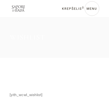
0
KREPŠELIS
MENU
WISHLIST
[yith_wcwl_wishlist]