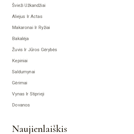
Švieži Užkandžiai
Aliejus Ir Actas
Makaronai Ir Ryžiai
Bakalėja
Žuvis Ir Jūros Gėrybės
Kepiniai
Saldumynai
Gėrimai
Vynas Ir Stiprieji
Dovanos
Naujienlaiškis