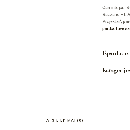
Gamintojas: So
Bazzano –L‘Aq
Projektai“, par
parduotuve.s
Išparduota
Kategorijo
ATSILIEPIMAI (0)