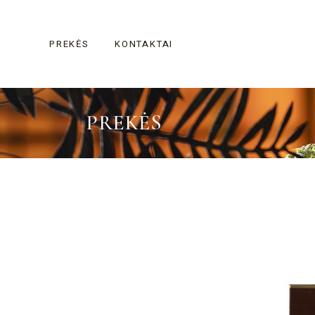
Skip
to
the
content
PREKĖS
KONTAKTAI
PREKĖS