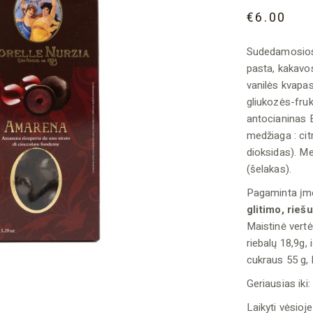
€
6.00
Sudedamosios 
pasta, kakavos
vanilės kvapas
gliukozės-fruk
antocianinas E
medžiaga : cit
dioksidas). Me
(šelakas).
Pagaminta įmo
glitimo, rieš
Maistinė vertė
riebalų 18,9g, 
cukraus 55 g, 
Geriausias iki:
Laikyti vėsioje