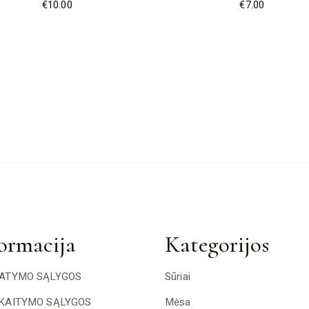
€
10.00
€
7.00
ormacija
Kategorijos
TATYMO SĄLYGOS
Sūriai
SKAITYMO SĄLYGOS
Mėsa