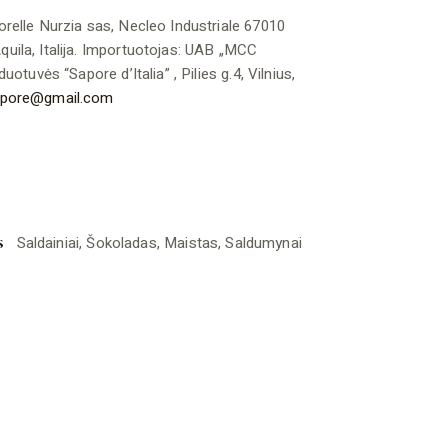
relle Nurzia sas, Necleo Industriale 67010
uila, Italija. Importuotojas: UAB „MCC
duotuvės “Sapore d’Italia” , Pilies g.4, Vilnius,
apore@gmail.com
s
Saldainiai
,
Šokoladas
,
Maistas
,
Saldumynai