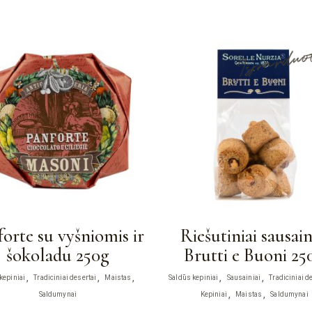
Išpardu
orte su vyšniomis ir
Riešutiniai sausain
šokoladu 250g
Brutti e Buoni 25
kepiniai
Tradiciniai desertai
Maistas
Saldūs kepiniai
Sausainiai
Tradiciniai d
Saldumynai
Kepiniai
Maistas
Saldumynai