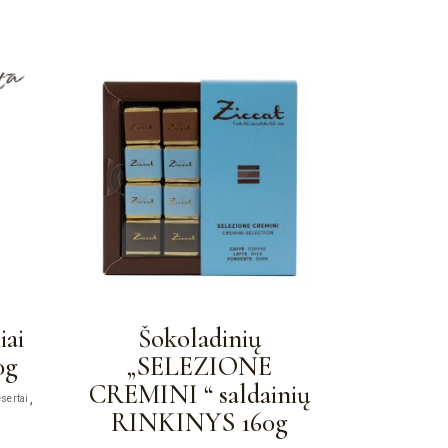
ota
iai
Šokoladinių
0g
„SELEZIONE
CREMINI “ saldainių
esertai
RINKINYS 160g