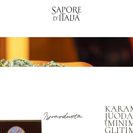
KARAM
Išparduota
JUODA
(MINI
GLITI