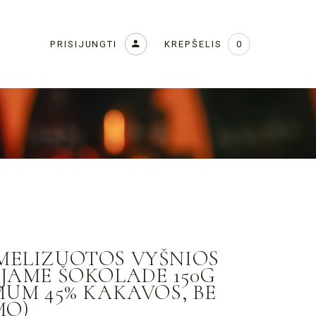
KREPŠELIS
PRISIJUNGTI
0
ELIZUOTOS VYŠNIOS
JAME ŠOKOLADE 150G
MUM 45% KAKAVOS, BE
MO)