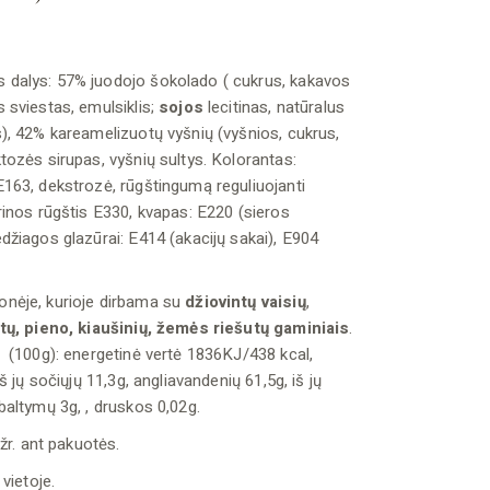
dalys: 57% juodojo šokolado ( cukrus, kakavos
 sviestas, emulsiklis;
sojos
lecitinas, natūralus
), 42% kareamelizuotų vyšnių (vyšnios, cukrus,
tozės sirupas, vyšnių sultys. Kolorantas:
163, dekstrozė, rūgštingumą reguliuojanti
rinos rūgštis E330, kvapas: E220 (sieros
džiagos glazūrai: E414 (akacijų sakai), E904
nėje, kurioje dirbama su
džiovintų vaisių
,
utų, pieno, kiaušinių, žemės riešutų gaminiais
.
 (100g): energetinė vertė 1836KJ/438 kcal,
iš jų sočiųjų 11,3g, angliavandenių 61,5g, iš jų
baltymų 3g, , druskos 0,02g.
 žr. ant pakuotės.
 vietoje.