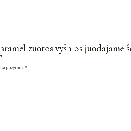
Karamelizuotos vyšnios juodajame
”
eliai pažymėti
*