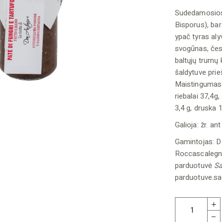
Sudedamosios d
Bisporus), bar
ypač tyras alyv
svogūnas, česn
baltųjų trumų k
šaldytuve prieš
Maistingumas (
riebalai 37,4g
3,4 g, druska 1
Galioja: žr. an
Gamintojas: Do
Roccascalegna
parduotuvė
Sa
parduotuve.s
Grybų ir trumų