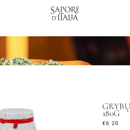
GRYBŲ
180G
€
6.20