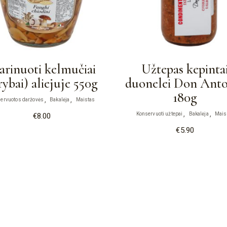
rinuoti kelmučiai
Užtepas kepinta
rybai) aliejuje 550g
duonelei Don Anto
180g
ervuotos daržovės
Bakalėja
Maistas
€
8.00
Konservuoti užtepai
Bakalėja
Mais
€
5.90