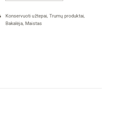
s
Konservuoti užtepai
,
Trumų produktai
,
Bakalėja
,
Maistas