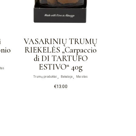
i
VASARINIŲ TRUMŲ
nio
RIEKELĖS „Carpaccio
di DI TARTUFO
ESTIVO“ 40g
tas
Trumų produktai
Bakalėja
Maistas
€
13.00