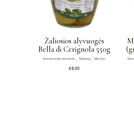
Žaliosios alyvuogės
Ma
Bella di Cerignola 550g
(g
Konservuotos daržovės
Bakalėja
Maistas
Kons
€
8.00