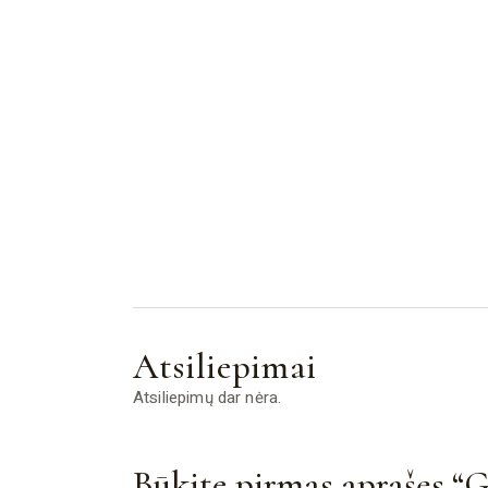
Atsiliepimai
Atsiliepimų dar nėra.
Būkite pirmas aprašęs “G