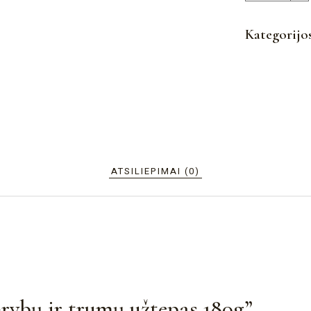
Kategorijo
ATSILIEPIMAI (0)
rybų ir trumų užtepas 180g”