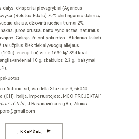
alys: dvisporiai pievagrybiai (Agaricus
avykai (Boletus Edulis) 70% skirtingomis dalimis,
uogių aliejus, džiovinti juodieji trumai 2%,
akas, jūros druska, balto vyno actas, natūralus
vapas. Galioja: žr. ant pakuotės. Atidarius, laikyti
 tai užpilus šiek tiek alyvuogių aliejaus.
100g): energetinė vertė 1630 kj/ 394 kcal,
, angliavandeniai 10 g, skaidulos 2,3 g, baltymai
,4 g.
t pakuotės.
n Antonio srl, Via della Stazione 3, 66040
 (CH), Italija. Importuotojas: „MCC PROJEKTAI“
pore d‘Italia
, J.Basanavičiaus g.8a, Vilnius,
apore@gmail.com
 užtepas 180g quantity
Į KREPŠELĮ