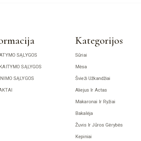
ormacija
Kategorijos
TATYMO SĄLYGOS
Sūriai
SKAITYMO SĄLYGOS
Mėsa
INIMO SĄLYGOS
Švieži Užkandžiai
AKTAI
Aliejus Ir Actas
Makaronai Ir Ryžiai
Bakalėja
Žuvis Ir Jūros Gėrybės
Kepiniai