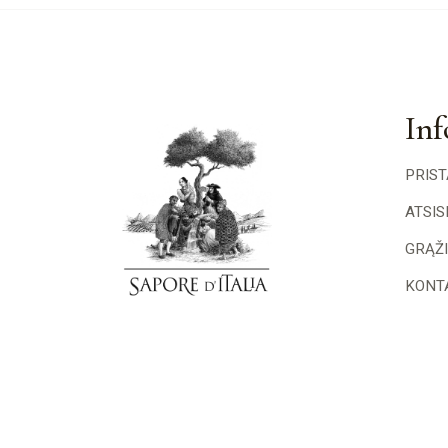
Inf
PRIS
ATSI
GRĄŽ
KONT