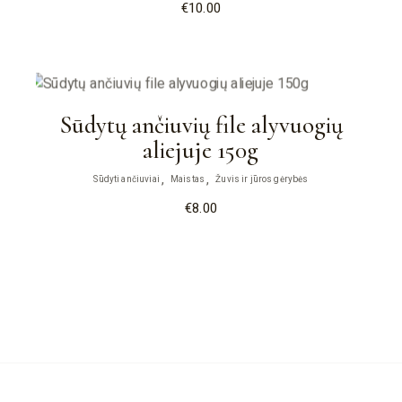
€
10.00
Sūdytų ančiuvių file alyvuogių
aliejuje 150g
Sūdyti ančiuviai
Maistas
Žuvis ir jūros gėrybės
€
8.00