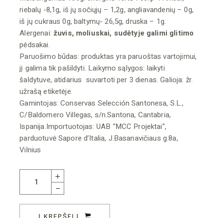
riebalų -8,1g, iš jų sočiųjų – 1,2g, angliavandenių – 0g,
iš jų cukraus 0g, baltymų- 26,5g, druska – 1g.
Alergenai:
žuvis, moliuskai, sudėtyje galimi glitimo
pėdsakai.
Paruošimo būdas: produktas yra paruoštas vartojimui,
jį galima tik pašildyti. Laikymo sąlygos: laikyti
šaldytuve, atidarius suvartoti per 3 dienas. Galioja: žr.
užrašą etiketėje.
Gamintojas: Conservas Selección Santonesa, S.L.,
C/Baldomero Villegas, s/n.Santona, Cantabria,
Ispanija.Importuotojas: UAB “MCC Projektai”,
parduotuvė Sapore d’Italia, J.Basanavičiaus g.8a,
Vilnius
Baltasis tunas alyvuogių aliejuje 440g quantity
Į KREPŠELĮ