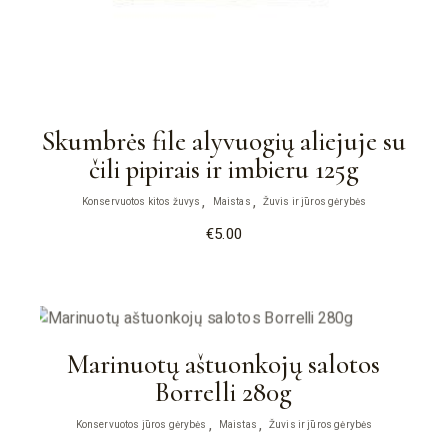
Skumbrės file alyvuogių aliejuje su
čili pipirais ir imbieru 125g
Konservuotos kitos žuvys
Maistas
Žuvis ir jūros gėrybės
€
5.00
Marinuotų aštuonkojų salotos
Borrelli 280g
Konservuotos jūros gėrybės
Maistas
Žuvis ir jūros gėrybės