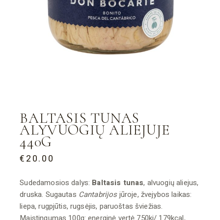
BALTASIS TUNAS
ALYVUOGIŲ ALIEJUJE
440G
€
20.00
Sudedamosios dalys:
Baltasis tunas
, alvuogių aliejus,
druska. Sugautas
Cantabrijos
jūroje, žvejybos laikas:
liepa, rugpjūtis, rugsėjis, paruoštas šviežias.
Maistingumas 100g: energinė vertė 750kj/ 179kcal,