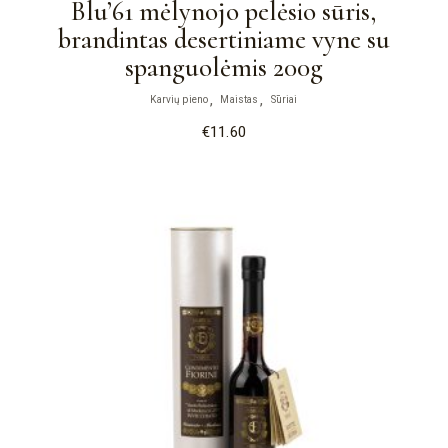
Blu’61 mėlynojo pelėsio sūris,
brandintas desertiniame vyne su
spanguolėmis 200g
Karvių pieno
Maistas
Sūriai
€
11.60