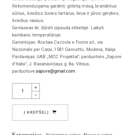
Rekomenduojama gardinti: grilintą mėsą, brandintus
sūrius, šviežios žuvies tartarus, ikrus ir jūros gėrybes,
šviežius vaisius.
Geriausias iki: žiūrėti įspaudą etiketėje. Laikyti
kambario temperatūroje.
Gamintojas: Acetaia Cazzola e Fiorini srl., via
Nazionale per Carpi, 1581 Gancetto, Modena, Italija.
Pardavėjas; UAB „MCC Projektai”, parduotvės „Sapore
d’Italia”, J. Basanavičiaus g. 8a, Vilnius,
parduotuve.
sapore@gmail.com
12 metų brandintas Modenos balzaminis actas IGP 250ml qu
Į KREPŠELĮ
Kategorijos
Balzaminis actas
,
Aliejus ir actas
,