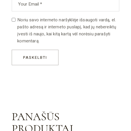
Noriu savo interneto naršyklėje išsaugoti vardą, el.
pašto adresą ir interneto puslapį, kad jų nebereiktų
įvesti iš naujo, kai kitą kartą vėl norėsiu parašyti
komentarą.
PASKELBTI
PANAŠŪS
PRODUKTAI