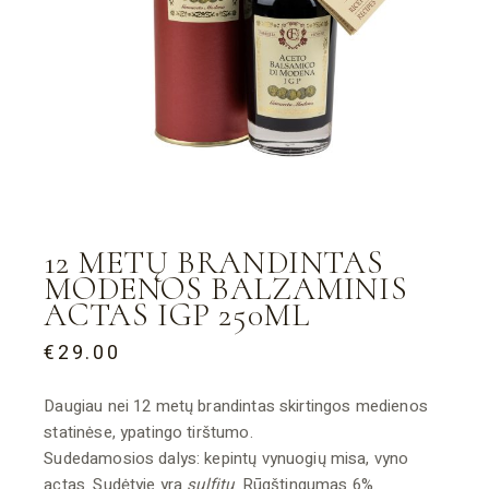
12 METŲ BRANDINTAS
MODENOS BALZAMINIS
ACTAS IGP 250ML
€
29.00
Daugiau nei 12 metų brandintas skirtingos medienos
statinėse, ypatingo tirštumo.
Sudedamosios dalys: kepintų vynuogių misa, vyno
actas. Sudėtyje yra
sulfitų
. Rūgštingumas 6%.