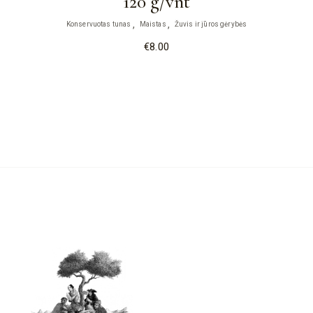
120 g/vnt
Konservuotas tunas
Maistas
Žuvis ir jūros gėrybės
€
8.00